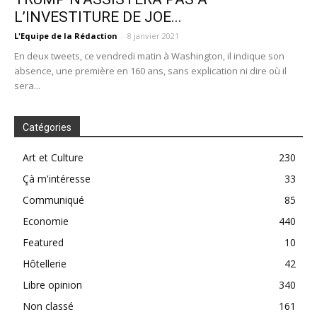
L’INVESTITURE DE JOE...
L'Equipe de la Rédaction
-
8 janvier 2021
En deux tweets, ce vendredi matin à Washington, il indique son
absence, une première en 160 ans, sans explication ni dire où il
sera...
Catégories
Art et Culture
230
Çà m'intéresse
33
Communiqué
85
Economie
440
Featured
10
Hôtellerie
42
Libre opinion
340
Non classé
161