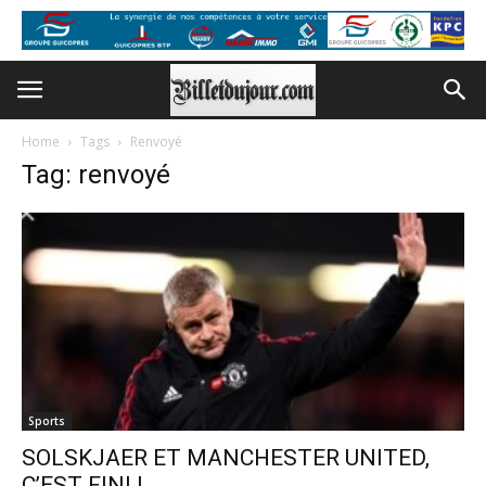
Home
Tags
Renvoyé
Tag: renvoyé
Sports
SOLSKJAER ET MANCHESTER UNITED,
C’EST FINI !