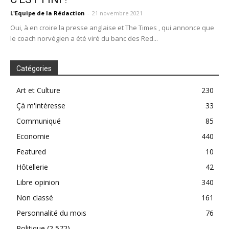
L'Equipe de la Rédaction
-
21 novembre 2021
Oui, à en croire la presse anglaise et The Times , qui annonce que
le coach norvégien a été viré du banc des Red...
Catégories
Art et Culture
230
Çà m'intéresse
33
Communiqué
85
Economie
440
Featured
10
Hôtellerie
42
Libre opinion
340
Non classé
161
Personnalité du mois
76
Politique
(2 572)