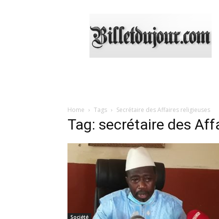
Billetdujour.com
Home
Tags
Secrétaire des Affaires religieuses
Tag: secrétaire des Aff
Société