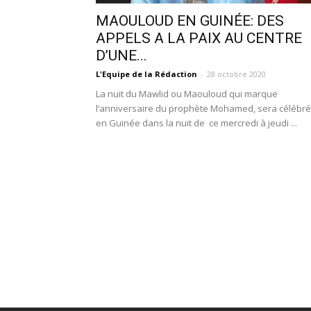
MAOULOUD EN GUINÉE: DES
APPELS A LA PAIX AU CENTRE
D’UNE...
L'Equipe de la Rédaction
-
28 octobre 2020
La nuit du Mawlid ou Maouloud qui marque
l’anniversaire du prophète Mohamed, sera célébr
en Guinée dans la nuit de ce mercredi à jeudi ...