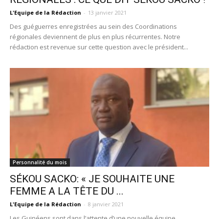
L'Equipe de la Rédaction
-
13 janvier 2021
Des guéguerres enregistrées au sein des Coordinations
régionales deviennent de plus en plus récurrentes. Notre
rédaction est revenue sur cette question avec le président...
Personnalité du mois
SÉKOU SACKO: « JE SOUHAITE UNE
FEMME A LA TÊTE DU ...
L'Equipe de la Rédaction
-
8 janvier 2021
Les Guinéens sont dans l’attente d’une nouvelle équipe