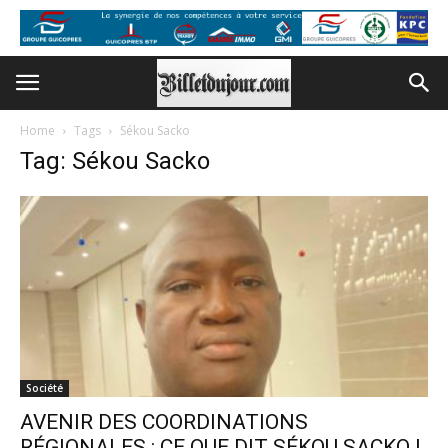
Home
Tags
Sékou Sacko
Tag: Sékou Sacko
Société
AVENIR DES COORDINATIONS
RÉGIONALES : CE QUE DIT SÉKOU SACKO !