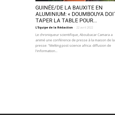
GUINÉE/DE LA BAUXITE EN
ALUMINIUM: « DOUMBOUYA DOI
TAPER LA TABLE POUR...
L'Equipe de la Rédaction
-
22 avril 2022
Le chroniqueur scientifique, Aboubacar Camara a
animé une conférence de presse à la maison de la
presse: "Melting post science africa: diffusion de
l'information...