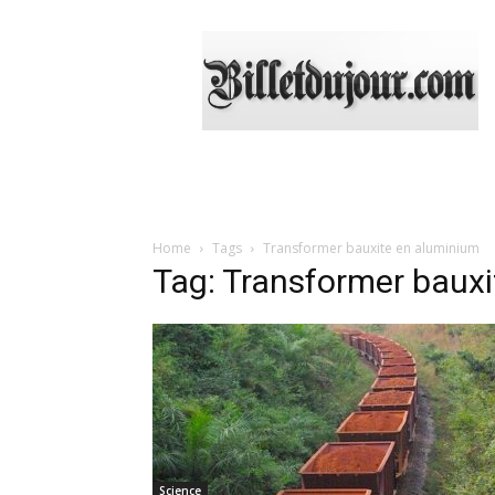
Billetdujour.com
Home
Tags
Transformer bauxite en aluminium
Tag: Transformer baux
Science