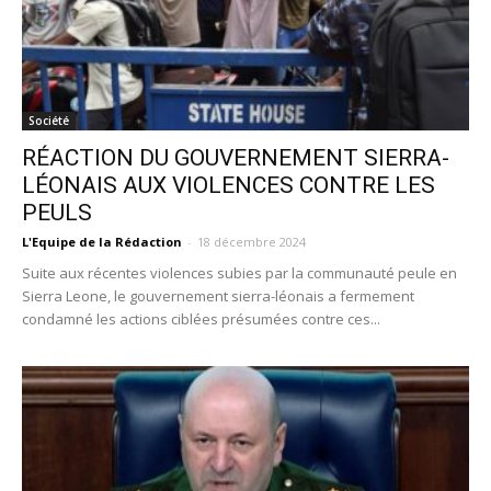
Société
RÉACTION DU GOUVERNEMENT SIERRA-
LÉONAIS AUX VIOLENCES CONTRE LES
PEULS
L'Equipe de la Rédaction
-
18 décembre 2024
Suite aux récentes violences subies par la communauté peule en
Sierra Leone, le gouvernement sierra-léonais a fermement
condamné les actions ciblées présumées contre ces...