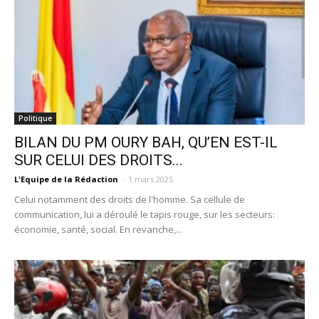
Politique
BILAN DU PM OURY BAH, QU’EN EST-IL
SUR CELUI DES DROITS...
L'Equipe de la Rédaction
-
1 mars 2025
Celui notamment des droits de l'homme. Sa cellule de
communication, lui a déroulé le tapis rouge, sur les secteurs:
économie, santé, social. En revanche,...