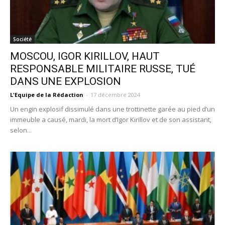
Société
MOSCOU, IGOR KIRILLOV, HAUT
RESPONSABLE MILITAIRE RUSSE, TUÉ
DANS UNE EXPLOSION
L'Equipe de la Rédaction
-
17 décembre 2024
Un engin explosif dissimulé dans une trottinette garée au pied d’un
immeuble a causé, mardi, la mort d’Igor Kirillov et de son assistant,
selon...