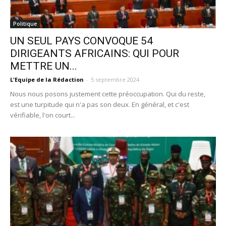
Politique
UN SEUL PAYS CONVOQUE 54
DIRIGEANTS AFRICAINS: QUI POUR
METTRE UN...
L'Equipe de la Rédaction
-
5 septembre 2024
Nous nous posons justement cette préoccupation. Qui du reste,
est une turpitude qui n'a pas son deux. En général, et c'est
vérifiable, l'on court...