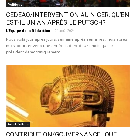
Politique
CEDEAO/INTERVENTION AU NIGER: QU’EN
EST-IL UN AN APRÈS LE PUTSCH?
L'Equipe de la Rédaction
-
24 août 2024
Nous voilà jour après jours, semaine après semaines, mois après
mois, pour arriver à une année et donc douze mois que le
président démocratiquement...
Art et Culture
CONTRIBUTION/GOUVERNANCE: QUE