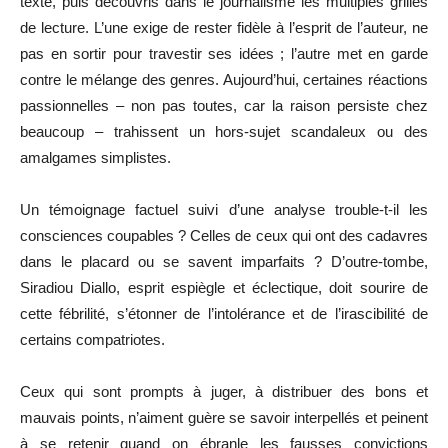
texte, puis découvris dans le journalisme les multiples grilles
de lecture. L’une exige de rester fidèle à l’esprit de l’auteur, ne
pas en sortir pour travestir ses idées ; l’autre met en garde
contre le mélange des genres. Aujourd’hui, certaines réactions
passionnelles – non pas toutes, car la raison persiste chez
beaucoup – trahissent un hors-sujet scandaleux ou des
amalgames simplistes.
Un témoignage factuel suivi d’une analyse trouble-t-il les
consciences coupables ? Celles de ceux qui ont des cadavres
dans le placard ou se savent imparfaits ? D’outre-tombe,
Siradiou Diallo, esprit espiègle et éclectique, doit sourire de
cette fébrilité, s’étonner de l’intolérance et de l’irascibilité de
certains compatriotes.
Ceux qui sont prompts à juger, à distribuer des bons et
mauvais points, n’aiment guère se savoir interpellés et peinent
à se retenir quand on ébranle les fausses convictions