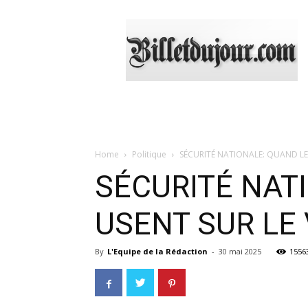
Billetdujour.com
Home
Politique
SÉCURITÉ NATIONALE: QUAND LES
SÉCURITÉ NAT
USENT SUR LE 
By
L'Equipe de la Rédaction
-
30 mai 2025
1556