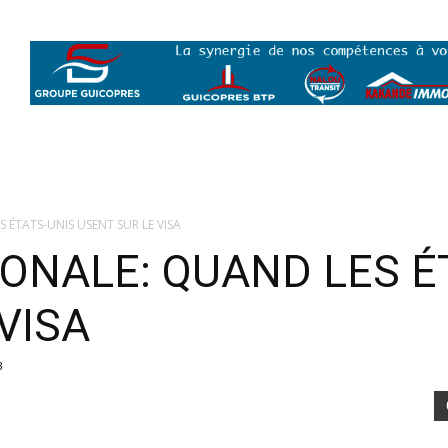
 ÉTATS-UNIS USENT SUR LE VISA
IONALE: QUAND LES É
VISA
3