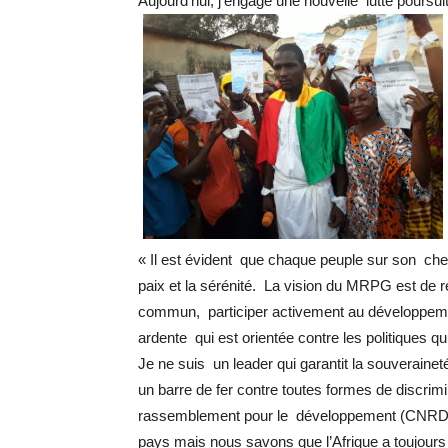
Aujourd’hui, j’engage une nouvelle lutte poursui
« Il est évident que chaque peuple sur son che
paix et la sérénité. La vision du MRPG est de 
commun, participer activement au développeme
ardente qui est orientée contre les politiques q
Je ne suis un leader qui garantit la souverainet
un barre de fer contre toutes formes de discrimi
rassemblement pour le développement (CNRD). P
pays mais nous savons que l’Afrique a toujours é