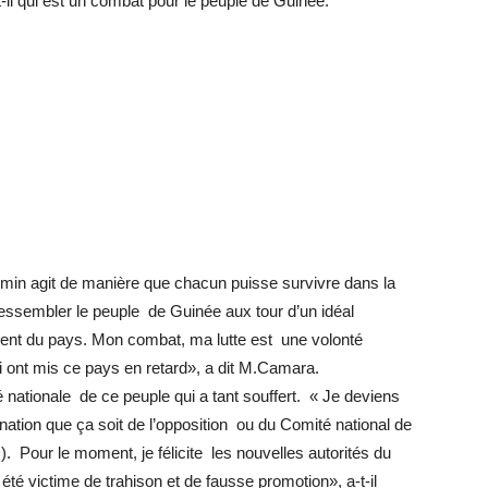
t-il qui est un combat pour le peuple de Guinée.
min agit de manière que chacun puisse survivre dans la
ressembler le peuple de Guinée aux tour d’un idéal
nt du pays. Mon combat, ma lutte est une volonté
ui ont mis ce pays en retard», a dit M.Camara.
é nationale de ce peuple qui a tant souffert. « Je deviens
nation que ça soit de l’opposition ou du Comité national de
our le moment, je félicite les nouvelles autorités du
té victime de trahison et de fausse promotion», a-t-il