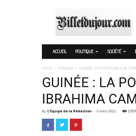
Billetdujour.com
ACCUEIL
POLITIQUE
SOCIÉTÉ
Home
Politique
GUINÉE : LA POLITIQUE QUE CO
GUINÉE : LA 
IBRAHIMA CAM
By
L'Equipe de la Rédaction
-
6 mars 2022
2737