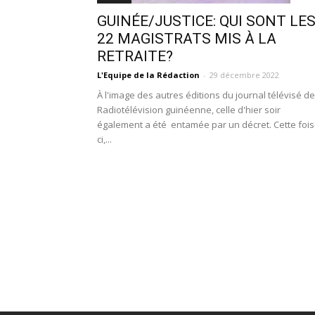
GUINÉE/JUSTICE: QUI SONT LE
22 MAGISTRATS MIS À LA
RETRAITE?
L'Equipe de la Rédaction
-
29 décembre 2022
À l'image des autres éditions du journal télévisé de
Radiotélévision guinéenne, celle d'hier soir
également a été entamée par un décret. Cette fois
ci,...