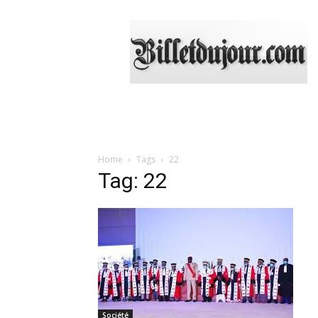
Billetdujour.com
Home
Tags
22
Tag: 22
Société