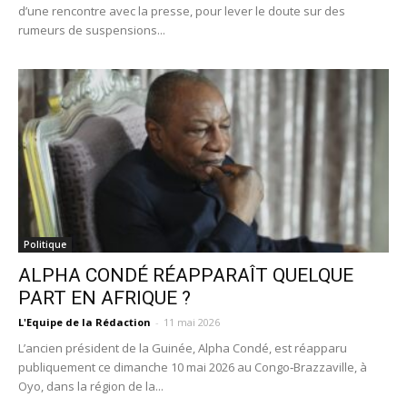
d’une rencontre avec la presse, pour lever le doute sur des
rumeurs de suspensions...
Politique
ALPHA CONDÉ RÉAPPARAÎT QUELQUE
PART EN AFRIQUE ?
L'Equipe de la Rédaction
-
11 mai 2026
L’ancien président de la Guinée, Alpha Condé, est réapparu
publiquement ce dimanche 10 mai 2026 au Congo‑Brazzaville, à
Oyo, dans la région de la...