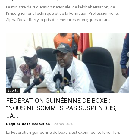
Le ministre de l’Éducation nationale, de l’Alphabétisation, de
l’Enseignement Technique et de la Formation Professionnelle,
Alpha Bacar Barry, a pris des mesures énergiques pour...
Sports
FÉDÉRATION GUINÉENNE DE BOXE :
“NOUS NE SOMMES PAS SUSPENDUS,
LA...
L'Equipe de la Rédaction
-
20 mai 2026
La Fédération guinéenne de boxe s’est exprimée, ce lundi, lors