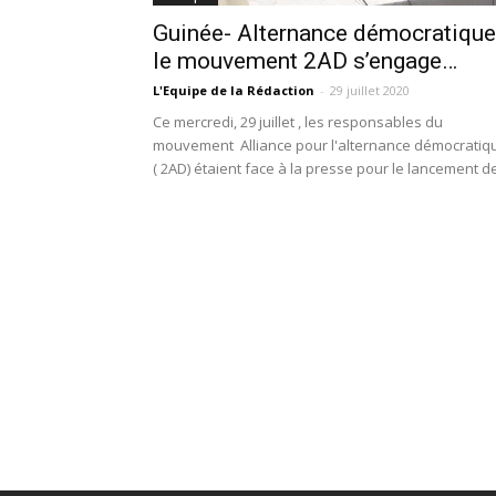
Guinée- Alternance démocratique 
le mouvement 2AD s’engage…
L'Equipe de la Rédaction
-
29 juillet 2020
Ce mercredi, 29 juillet , les responsables du
mouvement Alliance pour l'alternance démocratiq
( 2AD) étaient face à la presse pour le lancement de