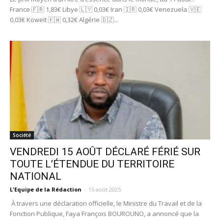
France 🇫🇷 1,83€ Libye 🇱🇾 0,03€ Iran 🇮🇷 0,03€ Venezuela 🇻🇪
0,03€ Koweït 🇰🇼 0,32€ Algérie 🇩🇿...
Société
VENDREDI 15 AOÛT DÉCLARÉ FÉRIÉ SUR
TOUTE L’ÉTENDUE DU TERRITOIRE
NATIONAL
L'Equipe de la Rédaction
-
15 août 2025
À travers une déclaration officielle, le Ministre du Travail et de la
Fonction Publique, Faya François BOUROUNO, a annoncé que la