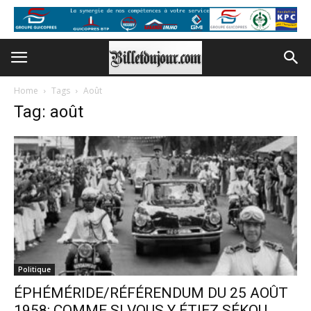
Home
Tags
Août
Tag: août
Politique
ÉPHÉMÉRIDE/RÉFÉRENDUM DU 25 AOÛT
1958: COMME SI VOUS Y ÉTIEZ SÉKOU...