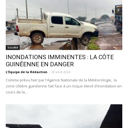
Société
INONDATIONS IMMINENTES : LA CÔTE
GUINÉENNE EN DANGER
L'Equipe de la Rédaction
-
28 août 2024
Comme prévu hier par l'Agence Nationale de la Météorologie, la
zone côtière guinéenne fait face à un risque élevé d'inondation en
cours de la...