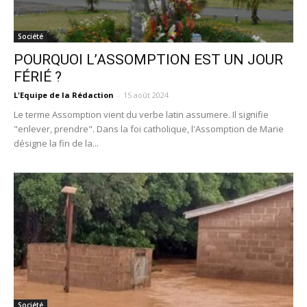
Société
POURQUOI L’ASSOMPTION EST UN JOUR
FÉRIÉ ?
L'Equipe de la Rédaction
-
15 août 2024
Le terme Assomption vient du verbe latin assumere. Il signifie
"enlever, prendre". Dans la foi catholique, l'Assomption de Marie
désigne la fin de la...
Société