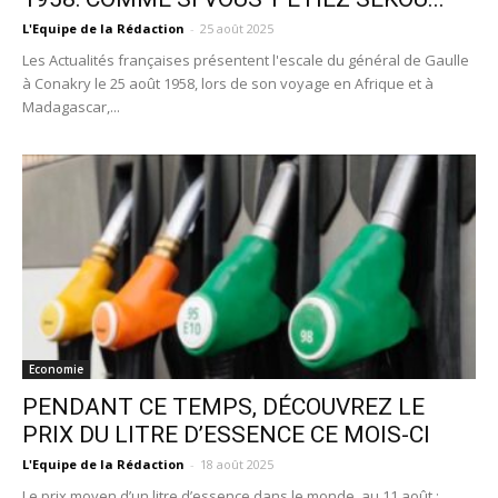
L'Equipe de la Rédaction
-
25 août 2025
Les Actualités françaises présentent l'escale du général de Gaulle
à Conakry le 25 août 1958, lors de son voyage en Afrique et à
Madagascar,...
Economie
PENDANT CE TEMPS, DÉCOUVREZ LE
PRIX DU LITRE D’ESSENCE CE MOIS-CI
L'Equipe de la Rédaction
-
18 août 2025
Le prix moyen d’un litre d’essence dans le monde, au 11 août :