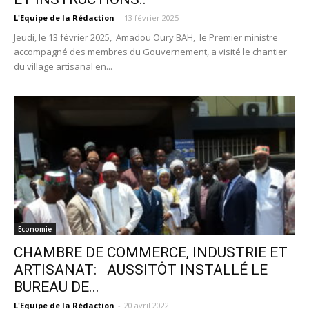
L'Equipe de la Rédaction
-
13 février 2025
Jeudi, le 13 février 2025, Amadou Oury BAH, le Premier ministre
accompagné des membres du Gouvernement, a visité le chantier
du village artisanal en...
Economie
CHAMBRE DE COMMERCE, INDUSTRIE ET
ARTISANAT: AUSSITÔT INSTALLÉ LE
BUREAU DE...
L'Equipe de la Rédaction
-
20 avril 2022