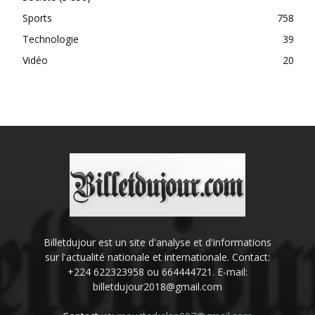
Sports
758
Technologie
39
Vidéo
20
Billetdujour est un site d'analyse et d'informations
sur l'actualité nationale et internationale. Contact:
+224 622323958 ou 664444721. E-mail:
billetdujour2018@gmail.com