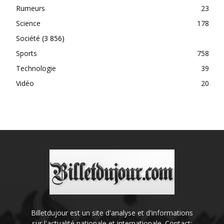
Rumeurs
23
Science
178
Société
(3 856)
Sports
758
Technologie
39
Vidéo
20
Billetdujour est un site d'analyse et d'informations
sur l'actualité nationale et internationale. Contact: