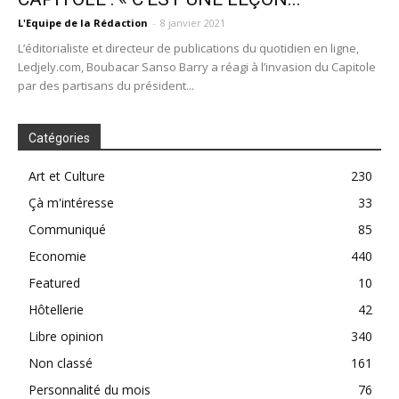
L'Equipe de la Rédaction
-
8 janvier 2021
L’éditorialiste et directeur de publications du quotidien en ligne,
Ledjely.com, Boubacar Sanso Barry a réagi à l’invasion du Capitole
par des partisans du président...
Catégories
Art et Culture
230
Çà m'intéresse
33
Communiqué
85
Economie
440
Featured
10
Hôtellerie
42
Libre opinion
340
Non classé
161
Personnalité du mois
76