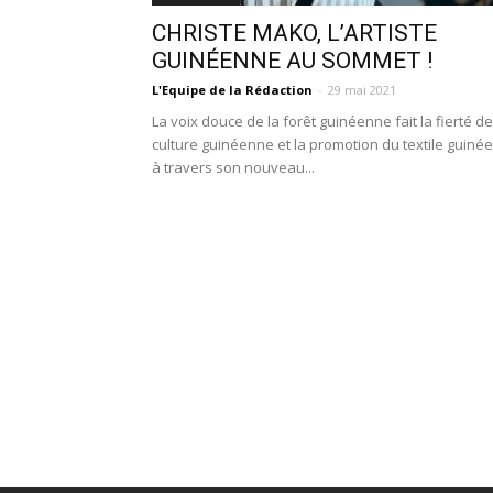
CHRISTE MAKO, L’ARTISTE
GUINÉENNE AU SOMMET !
L'Equipe de la Rédaction
-
29 mai 2021
La voix douce de la forêt guinéenne fait la fierté de
culture guinéenne et la promotion du textile guiné
à travers son nouveau...