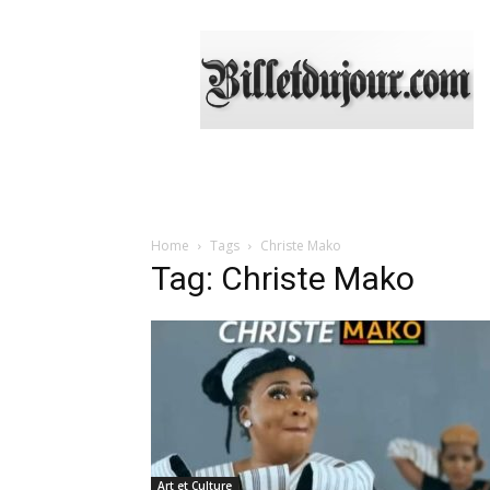
Billetdujour.com
Home
Tags
Christe Mako
Tag: Christe Mako
Art et Culture