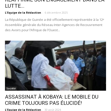
LUTTE...
L'Equipe de la Rédaction
-
6 décembre 2025
La République de Guinée a été officiellement représentée à la 12ᵉ
Assemblée générale du Réseau Inter-Agences de Recouvrement
des Avoirs pour l’Afrique de l’Ouest...
Société
ASSASSINAT À KOBAYA: LE MOBILE DU
CRIME TOUJOURS PAS ÉLUCIDÉ!
L'Equipe de la Rédaction
-
30 août 2024