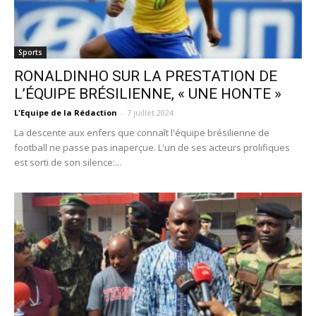
Sports
RONALDINHO SUR LA PRESTATION DE
L’ÉQUIPE BRÉSILIENNE, « UNE HONTE »
L'Equipe de la Rédaction
-
7 juillet 2024
La descente aux enfers que connaît l'équipe brésilienne de
football ne passe pas inaperçue. L'un de ses acteurs prolifiques
est sorti de son silence:...