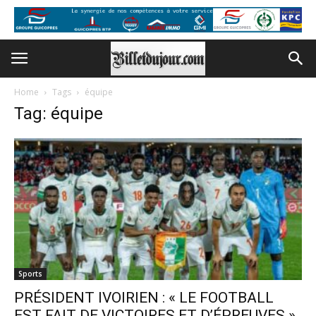
Home
Tags
équipe
Tag: équipe
Sports
PRÉSIDENT IVOIRIEN : « LE FOOTBALL
EST FAIT DE VICTOIRES ET D’ÉPREUVES »