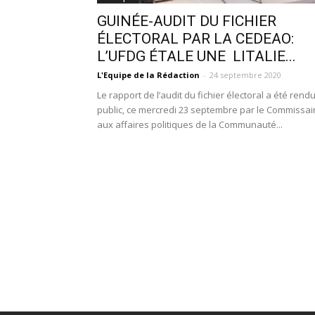
GUINÉE-AUDIT DU FICHIER
ÉLECTORAL PAR LA CEDEAO:
L’UFDG ÉTALE UNE LITALIE...
L'Equipe de la Rédaction
-
24 septembre 2020
Le rapport de l’audit du fichier électoral a été rend
public, ce mercredi 23 septembre par le Commissai
aux affaires politiques de la Communauté...