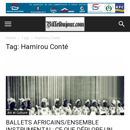
Home
Tags
Hamirou Conté
Tag: Hamirou Conté
Art et Culture
BALLETS AFRICAINS/ENSEMBLE
INSTRUMENTAL: CE QUE DÉPLORE UN