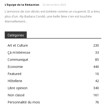
L'Equipe de la Rédaction
-
26 décembre 2023
L'annonce de son décès est tombée comme un couperet. Et a ému
plus d'un. Aly Badara Condé, une belle âme s'en est touchée
éternellement...
Catégories
Art et Culture
230
Çà m'intéresse
33
Communiqué
85
Economie
440
Featured
10
Hôtellerie
42
Libre opinion
340
Non classé
161
Personnalité du mois
76