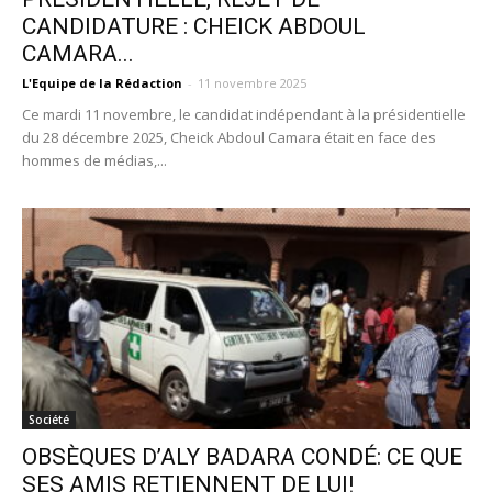
CANDIDATURE : CHEICK ABDOUL
CAMARA...
L'Equipe de la Rédaction
-
11 novembre 2025
Ce mardi 11 novembre, le candidat indépendant à la présidentielle
du 28 décembre 2025, Cheick Abdoul Camara était en face des
hommes de médias,...
Société
OBSÈQUES D’ALY BADARA CONDÉ: CE QUE
SES AMIS RETIENNENT DE LUI!