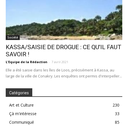
Société
KASSA/SAISIE DE DROGUE : CE QU’IL FAUT
SAVOIR !
L'Equipe de la Rédaction
-
7 avril 2021
Elle a été saisie dans les îles de Loos, précisément à Kassa, au
large de la ville de Conakry. Les enquêtes ont permis d'interpeller...
Catégories
Art et Culture
230
Çà m'intéresse
33
Communiqué
85