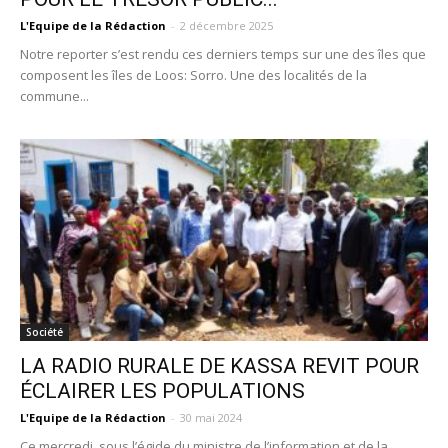
L'Equipe de la Rédaction
-
2 décembre 2025
Notre reporter s’est rendu ces derniers temps sur une des îles que
composent les îles de Loos: Sorro. Une des localités de la
commune...
Société
LA RADIO RURALE DE KASSA REVIT POUR
ÉCLAIRER LES POPULATIONS
L'Equipe de la Rédaction
-
30 mai 2024
Ce mercredi, sous l’égide du ministre de l’information et de la