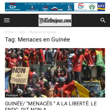
Home
Tags
Menaces en Guinée
Tag: Menaces en Guinée
Politique
GUINÉE/ ‘’MENACÉS ‘’ A LA LIBERTÉ: LE
FNDC DIT NON A...