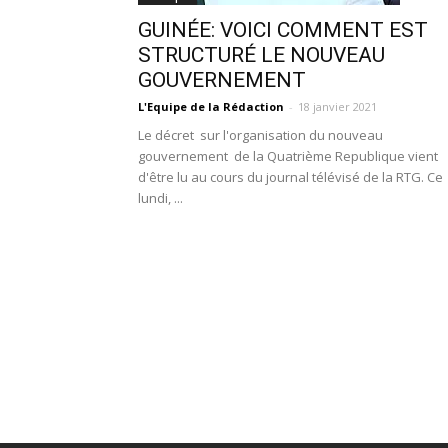
GUINÉE: VOICI COMMENT EST
STRUCTURÉ LE NOUVEAU
GOUVERNEMENT
L'Equipe de la Rédaction
-
18 janvier 2021
Le décret sur l'organisation du nouveau
gouvernement de la Quatrième Republique vient
d'être lu au cours du journal télévisé de la RTG. Ce
lundi, ...