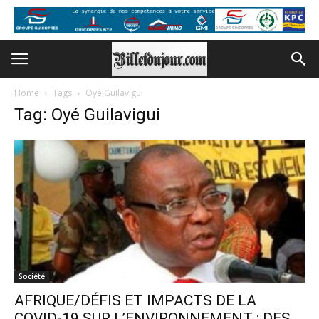
Home
Tags
Oyé Guilavigui
Tag: Oyé Guilavigui
Société
AFRIQUE/DÉFIS ET IMPACTS DE LA
COVID-19 SUR L’ENVIRONNEMENT : DES