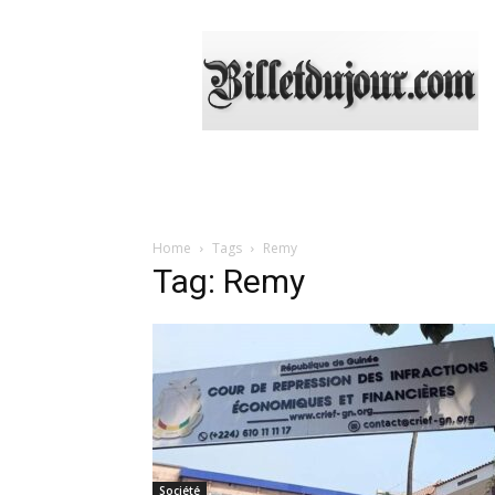
Billetdujour.com
Home
Tags
Remy
Tag: Remy
Société