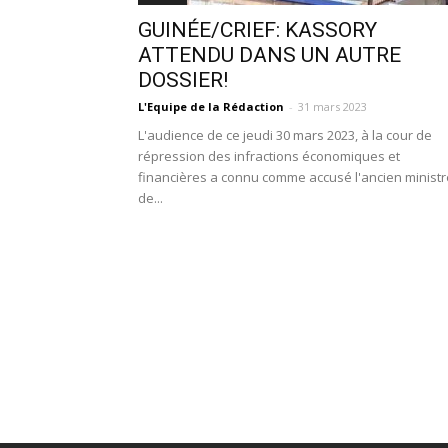
GUINÉE/CRIEF: KASSORY
ATTENDU DANS UN AUTRE
DOSSIER!
L'Equipe de la Rédaction
-
31 mars 2023
L'audience de ce jeudi 30 mars 2023, à la cour de
répression des infractions économiques et
financières a connu comme accusé l'ancien ministr
de...