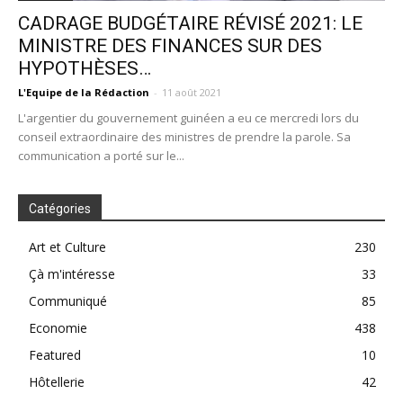
CADRAGE BUDGÉTAIRE RÉVISÉ 2021: LE
MINISTRE DES FINANCES SUR DES
HYPOTHÈSES…
L'Equipe de la Rédaction
-
11 août 2021
L'argentier du gouvernement guinéen a eu ce mercredi lors du
conseil extraordinaire des ministres de prendre la parole. Sa
communication a porté sur le...
Catégories
Art et Culture
230
Çà m'intéresse
33
Communiqué
85
Economie
438
Featured
10
Hôtellerie
42