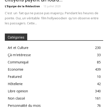
L'Equipe de la Rédaction
-
13 juillet 2020
C'est un fait qui ne passe pas inaperçu. Pendant les heures de
pointe. Oui, un véritable film hollywoodien qu'on observe entre
les passagers. Cette...
Catégories
Art et Culture
230
Çà m'intéresse
33
Communiqué
85
Economie
439
Featured
10
Hôtellerie
42
Libre opinion
340
Non classé
161
Personnalité du mois
76