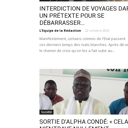
INTERDICTION DE VOYAGES DAF
UN PRÉTEXTE POUR SE
DÉBARRASSER…
L'Equipe de la Rédaction
-
22 octobre 2023
Manifestement, certains commis de l'Etat passent
ces derniers temps des nuits blanches. Après dit-o
le chemin de croix qu'on les a fait subir au...
Société
SORTIE D’ALPHA CONDÉ: « CEL