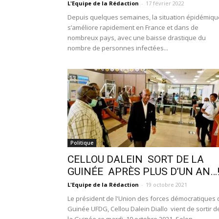
L'Equipe de la Rédaction
-
17 février 2022
Depuis quelques semaines, la situation épidémiqu
s’améliore rapidement en France et dans de
nombreux pays, avec une baisse drastique du
nombre de personnes infectées...
Politique
CELLOU DALEIN SORT DE LA
GUINÉE APRÈS PLUS D’UN AN…
L'Equipe de la Rédaction
-
19 octobre 2021
Le président de l'Union des forces démocratiques 
Guinée UFDG, Cellou Dalein Diallo vient de sortir d