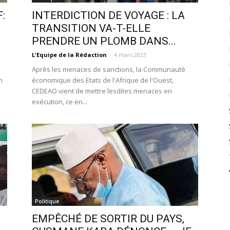
:
INTERDICTION DE VOYAGE : LA
TRANSITION VA-T-ELLE
PRENDRE UN PLOMB DANS...
L'Equipe de la Rédaction
-
4 mars 2023
Après les menaces de sanctions, la Communauté
n
économique des Etats de l'Afrique de l'Ouest,
CEDEAO vient de mettre lesdites menaces en
exécution, ce en...
Politique
A
EMPÊCHÉ DE SORTIR DU PAYS,