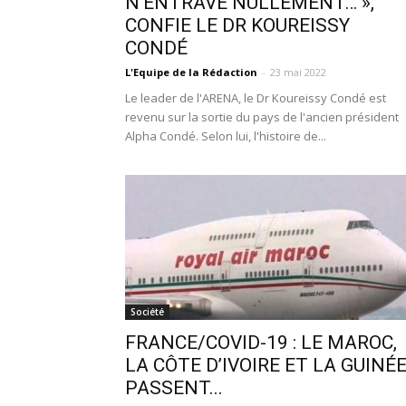
N’ENTRAVE NULLEMENT… »,
CONFIE LE DR KOUREISSY
CONDÉ
L'Equipe de la Rédaction
-
23 mai 2022
Le leader de l'ARENA, le Dr Koureissy Condé est
revenu sur la sortie du pays de l'ancien président
Alpha Condé. Selon lui, l'histoire de...
Société
FRANCE/COVID-19 : LE MAROC,
LA CÔTE D’IVOIRE ET LA GUINÉ
PASSENT...