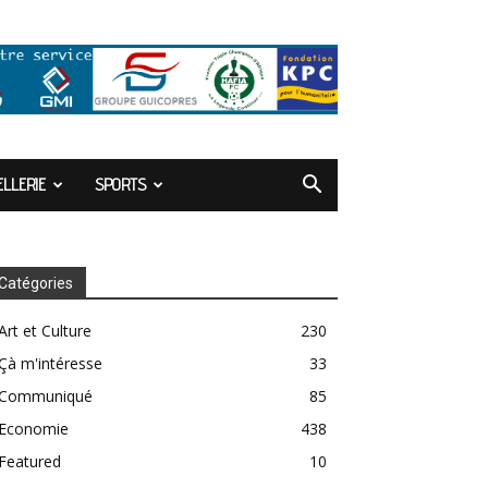
LLERIE
SPORTS
Catégories
Art et Culture
230
Çà m'intéresse
33
Communiqué
85
Economie
438
Featured
10