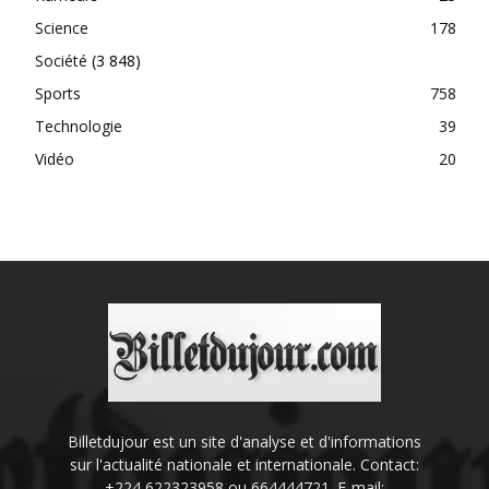
Science
178
Société
(3 848)
Sports
758
Technologie
39
Vidéo
20
Billetdujour est un site d'analyse et d'informations
sur l'actualité nationale et internationale. Contact:
+224 622323958 ou 664444721. E-mail: