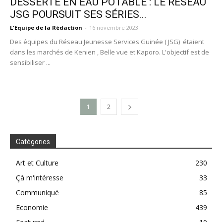
DESSERTE EN EAU POTABLE : LE RÉSEAU
JSG POURSUIT SES SÉRIES...
L'Equipe de la Rédaction
-
16 novembre 2023
Des équipes du Réseau Jeunesse Services Guinée ( JSG) étaient
dans les marchés de Kenien , Belle vue et Kaporo. L'objectif est de
sensibiliser ...
1
2
Catégories
Art et Culture
230
Çà m'intéresse
33
Communiqué
85
Economie
439