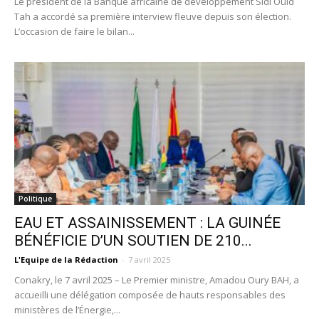
Le président de la Banque africaine de développement Sidi Ould
Tah a accordé sa première interview fleuve depuis son élection.
L’occasion de faire le bilan...
Politique
EAU ET ASSAINISSEMENT : LA GUINÉE
BÉNÉFICIE D’UN SOUTIEN DE 210...
L'Equipe de la Rédaction
-
7 avril 2025
Conakry, le 7 avril 2025 – Le Premier ministre, Amadou Oury BAH, a
accueilli une délégation composée de hauts responsables des
ministères de l’Énergie,...