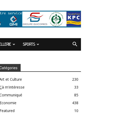
LLERIE
SPORTS
Catégories
Art et Culture
230
Çà m'intéresse
33
Communiqué
85
Economie
438
Featured
10