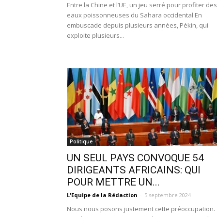
Entre la Chine et l’UE, un jeu serré pour profiter des
eaux poissonneuses du Sahara occidental En
embuscade depuis plusieurs années, Pékin, qui
exploite plusieurs...
Politique
UN SEUL PAYS CONVOQUE 54
DIRIGEANTS AFRICAINS: QUI
POUR METTRE UN...
L'Equipe de la Rédaction
-
5 septembre 2024
Nous nous posons justement cette préoccupation.