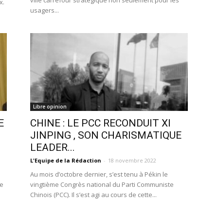
ville carrefour stratégique non seulement pour les
x.
usagers...
Libre opinion
E
CHINE : LE PCC RECONDUIT XI
JINPING , SON CHARISMATIQUE
LEADER...
L'Equipe de la Rédaction
-
18 novembre 2022
Au mois d’octobre dernier, s’est tenu à Pékin le
de
vingtième Congrès national du Parti Communiste
Chinois (PCC). Il s’est agi au cours de cette...