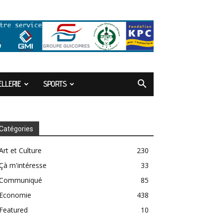
LLERIE
SPORTS
Catégories
Art et Culture
230
Çà m'intéresse
33
Communiqué
85
Economie
438
Featured
10