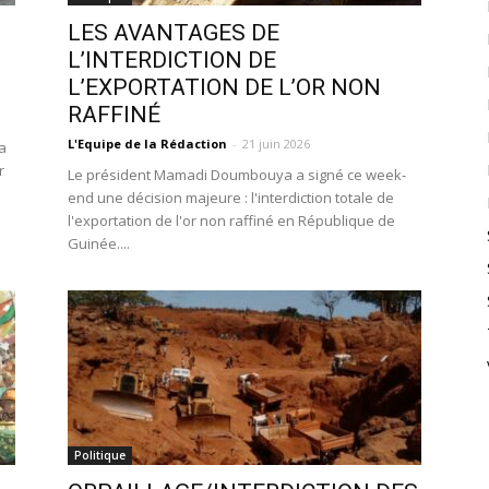
LES AVANTAGES DE
L’INTERDICTION DE
L’EXPORTATION DE L’OR NON
RAFFINÉ
L'Equipe de la Rédaction
-
21 juin 2026
a
r
Le président Mamadi Doumbouya a signé ce week-
end une décision majeure : l'interdiction totale de
l'exportation de l'or non raffiné en République de
Guinée....
Politique