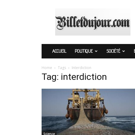
Billetdujour.com
ACCUEIL
POLITIQUE
SOCIÉTÉ
Home
Tags
Interdiction
Tag: interdiction
Science