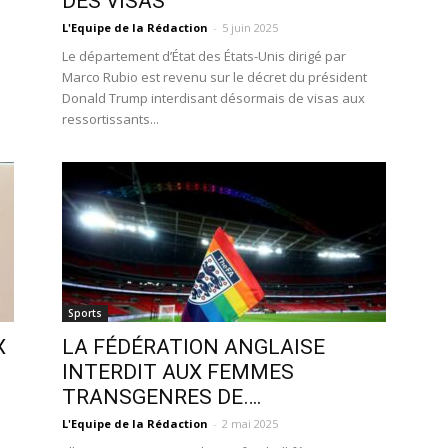
DES VISAS
L'Equipe de la Rédaction
-
5 juin 2025
s
Le département d’État des États-Unis dirigé par
Marco Rubio est revenu sur le décret du président
Donald Trump interdisant désormais de visas aux
ressortissants...
Sports
X
LA FÉDÉRATION ANGLAISE
INTERDIT AUX FEMMES
TRANSGENRES DE….
L'Equipe de la Rédaction
-
2 mai 2025