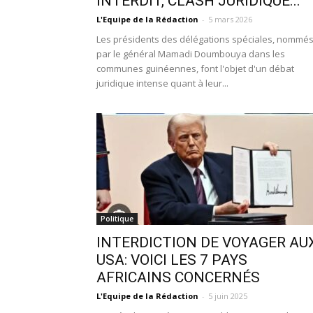
INTERDIT, CLASH JURIDIQUE...
L'Equipe de la Rédaction
-
5 mars 2026
Les présidents des délégations spéciales, nommé
par le général Mamadi Doumbouya dans les
communes guinéennes, font l'objet d'un débat
juridique intense quant à leur...
Politique
INTERDICTION DE VOYAGER AU
USA: VOICI LES 7 PAYS
AFRICAINS CONCERNÉS
L'Equipe de la Rédaction
-
5 juin 2025