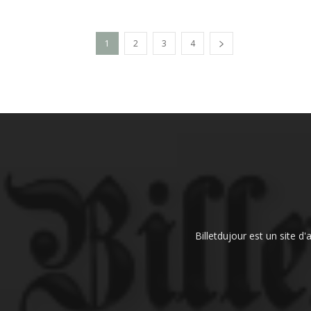
1
2
3
4
Billetdujour est un site d