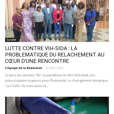
Société
LUTTE CONTRE VIH-SIDA : LA
PROBLEMATIQUE DU RELACHEMENT AU
CŒUR D’UNE RENCONTRE
L'Equipe de la Rédaction
-
23 mars 2023
Si dans les années ‘’90’’, la pandémie du VIH-SIDA était une
préoccupation majeure pour l’humanité. Le changement climatique
; la COVID-19; mais aussi la...