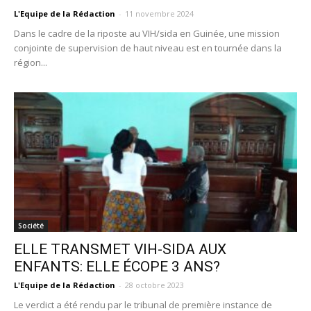
L'Equipe de la Rédaction
-
11 novembre 2024
Dans le cadre de la riposte au VIH/sida en Guinée, une mission
conjointe de supervision de haut niveau est en tournée dans la
région...
Société
ELLE TRANSMET VIH-SIDA AUX
ENFANTS: ELLE ÉCOPE 3 ANS?
L'Equipe de la Rédaction
-
28 octobre 2023
Le verdict a été rendu par le tribunal de première instance de