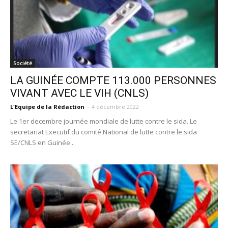
Société
LA GUINÉE COMPTE 113.000 PERSONNES
VIVANT AVEC LE VIH (CNLS)
L'Equipe de la Rédaction
-
4 décembre 2022
Le 1er decembre journée mondiale de lutte contre le sida. Le
secretariat Executif du comité National de lutte contre le sida
SE/CNLS en Guinée...