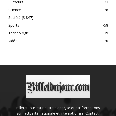
Rumeurs
23
Science
178
Société
(3 847)
Sports
758
Technologie
39
Vidéo
20
Billetdujour est un site d'analyse et d'informations
sur l'actualité nationale et internationale. Contact: