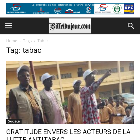
Home
Tags
Tabac
Tag: tabac
Société
GRATITUDE ENVERS LES ACTEURS DE LA
LUTTE ANTITABAC