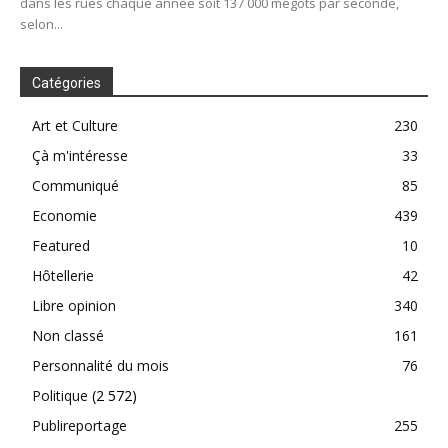
dans les rues chaque année soit 137 000 mégots par seconde,
selon...
Catégories
Art et Culture
230
Çà m'intéresse
33
Communiqué
85
Economie
439
Featured
10
Hôtellerie
42
Libre opinion
340
Non classé
161
Personnalité du mois
76
Politique
(2 572)
Publireportage
255