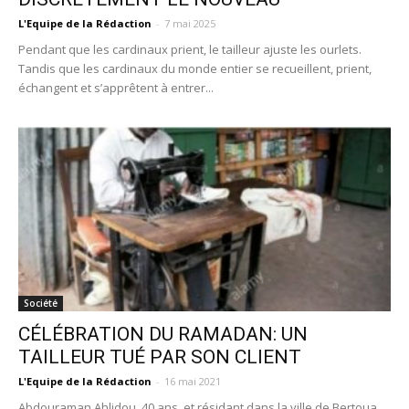
L'Equipe de la Rédaction
-
7 mai 2025
Pendant que les cardinaux prient, le tailleur ajuste les ourlets.
Tandis que les cardinaux du monde entier se recueillent, prient,
échangent et s’apprêtent à entrer...
Société
CÉLÉBRATION DU RAMADAN: UN
TAILLEUR TUÉ PAR SON CLIENT
L'Equipe de la Rédaction
-
16 mai 2021
Abdouraman Ahlidou, 40 ans, et résidant dans la ville de Bertoua