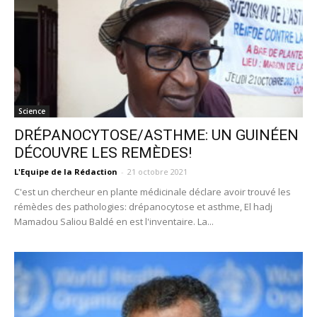
Science
DRÉPANOCYTOSE/ASTHME: UN GUINÉEN
DÉCOUVRE LES REMÈDES!
L'Equipe de la Rédaction
-
21 octobre 2021
C'est un chercheur en plante médicinale déclare avoir trouvé les
rémèdes des pathologies: drépanocytose et asthme, El hadj
Mamadou Saliou Baldé en est l'inventaire. La...