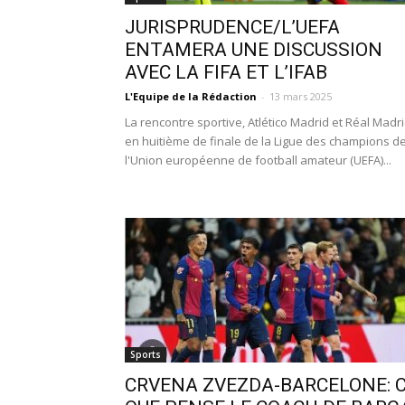
JURISPRUDENCE/L’UEFA
ENTAMERA UNE DISCUSSION
AVEC LA FIFA ET L’IFAB
L'Equipe de la Rédaction
-
13 mars 2025
La rencontre sportive, Atlético Madrid et Réal Madr
en huitième de finale de la Ligue des champions d
l'Union européenne de football amateur (UEFA)...
Sports
CRVENA ZVEZDA-BARCELONE: 