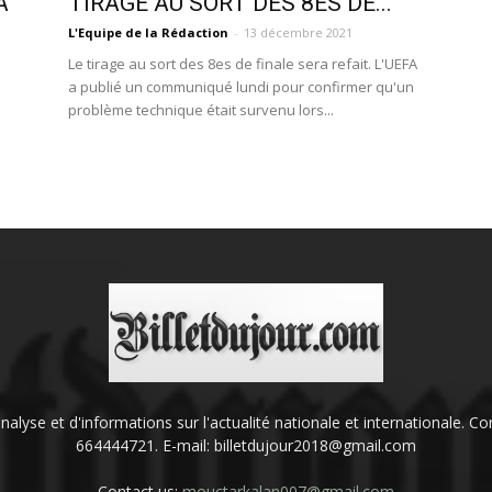
A
TIRAGE AU SORT DES 8ES DE...
L'Equipe de la Rédaction
-
13 décembre 2021
Le tirage au sort des 8es de finale sera refait. L'UEFA
a publié un communiqué lundi pour confirmer qu'un
problème technique était survenu lors...
'analyse et d'informations sur l'actualité nationale et internationale.
664444721. E-mail: billetdujour2018@gmail.com
Contact us:
mouctarkalan007@gmail.com