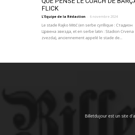
QUE PENSE LE COACH DE BARÇ
FLICK
L'Equipe de la Rédaction
-
6 novembre 2024
Le stade Rajko Mitić (en serbe cyrillique : Стадион
Црвена звезда, et en serbe latin : Stadion Crvena
zvezda), anciennement appelé le stade de...
Billetdujour est un site d