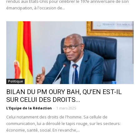
rendus aux États-Unis pour célébrer le 197e anniversaire de son
émancipation, à l'occasion de...
Politique
BILAN DU PM OURY BAH, QU’EN EST-IL
SUR CELUI DES DROITS...
L'Equipe de la Rédaction
-
1 mars 2025
Celui notamment des droits de l'homme. Sa cellule de
communication, lui a déroulé le tapis rouge, sur les secteurs:
économie, santé, social. En revanche,...