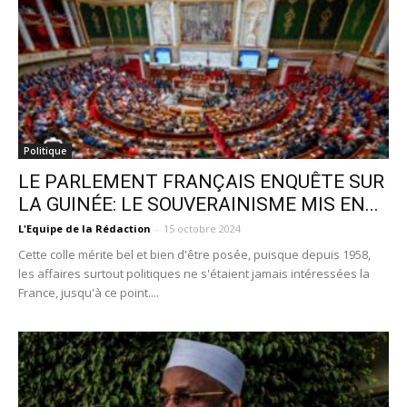
Politique
LE PARLEMENT FRANÇAIS ENQUÊTE SUR
LA GUINÉE: LE SOUVERAINISME MIS EN...
L'Equipe de la Rédaction
-
15 octobre 2024
Cette colle mérite bel et bien d'être posée, puisque depuis 1958,
les affaires surtout politiques ne s'étaient jamais intéressées la
France, jusqu'à ce point....