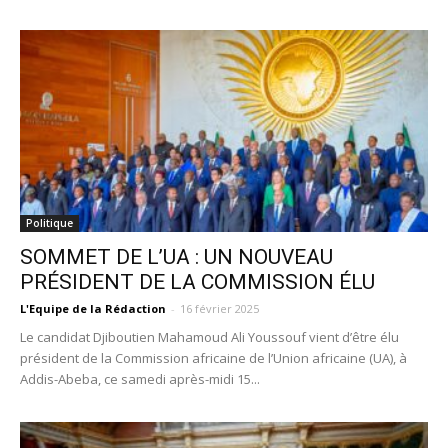
Politique
SOMMET DE L’UA : UN NOUVEAU
PRÉSIDENT DE LA COMMISSION ÉLU
L'Equipe de la Rédaction
-
16 février 2025
Le candidat Djiboutien Mahamoud Ali Youssouf vient d’être élu
président de la Commission africaine de l’Union africaine (UA), à
Addis-Abeba, ce samedi après-midi 15...