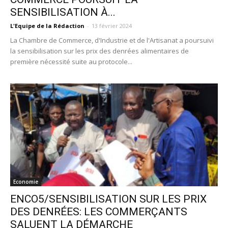
SENSIBILISATION À...
L'Equipe de la Rédaction
-
13 février 2024
La Chambre de Commerce, d'Industrie et de l'Artisanat a poursuivi
la sensibilisation sur les prix des denrées alimentaires de
première nécessité suite au protocole...
Economie
ENCO5/SENSIBILISATION SUR LES PRIX
DES DENRÉES: LES COMMERÇANTS
SALUENT LA DÉMARCHE