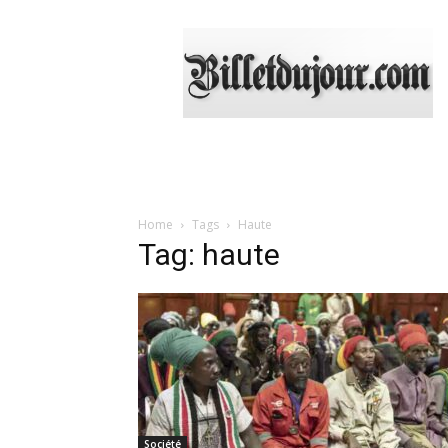
Billetdujour.com
Home
Tags
Haute
Tag: haute
Société