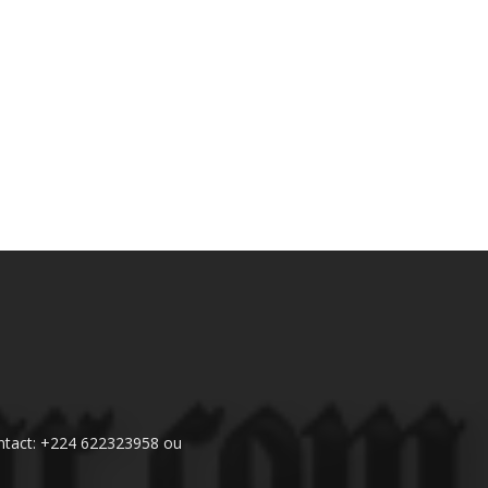
 Contact: +224 622323958 ou