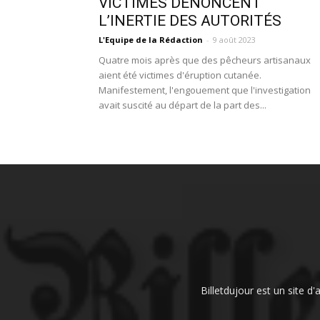
VICTIMES DÉNONCENT
L’INERTIE DES AUTORITÉS
L'Equipe de la Rédaction
-
9 août 2023
Quatre mois après que des pêcheurs artisanaux
aient été victimes d'éruption cutanée.
Manifestement, l'engouement que l'investigation
avait suscité au départ de la part des...
Billetdujour est un site d