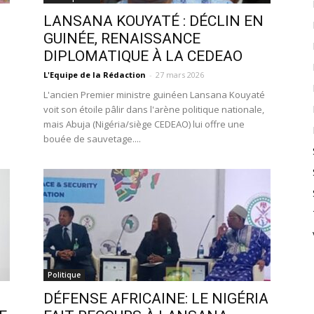
LANSANA KOUYATÉ : DÉCLIN EN
GUINÉE, RENAISSANCE
DIPLOMATIQUE À LA CEDEAO
L'Equipe de la Rédaction
-
27 mars 2026
L'ancien Premier ministre guinéen Lansana Kouyaté
voit son étoile pâlir dans l'arène politique nationale,
mais Abuja (Nigéria/siège CEDEAO) lui offre une
bouée de sauvetage....
Politique
DÉFENSE AFRICAINE: LE NIGÉRIA