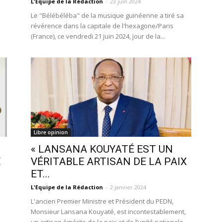
L'Equipe de la Rédaction
-
23 juin 2024
Le "Bélébéléba" de la musique guinéenne a tiré sa
révérence dans la capitale de l'hexagone/Paris
(France), ce vendredi 21 juin 2024, jour de la...
Libre opinion
« LANSANA KOUYATÉ EST UN
E
VÉRITABLE ARTISAN DE LA PAIX
ET...
L'Equipe de la Rédaction
-
2 janvier 2024
a
L'ancien Premier Ministre et Président du PEDN,
Monsieur Lansana Kouyaté, est incontestablement,