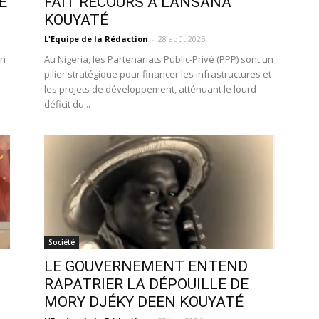
E
FAIT RECOURS À LANSANA
KOUYATÉ
L'Equipe de la Rédaction
-
28 août 2025
on
Au Nigeria, les Partenariats Public-Privé (PPP) sont un
pilier stratégique pour financer les infrastructures et
les projets de développement, atténuant le lourd
déficit du...
Société
LE GOUVERNEMENT ENTEND
RAPATRIER LA DÉPOUILLE DE
MORY DJÉKY DEEN KOUYATÉ