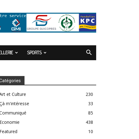
LLERIE
SPORTS
Catégories
Art et Culture
230
Çà m'intéresse
33
Communiqué
85
Economie
438
Featured
10