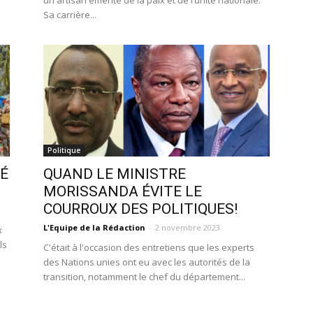
un artisan émérite de la paix et de l’unité nationale.
Sa carrière...
Politique
TÉ
QUAND LE MINISTRE
MORISSANDA ÉVITE LE
COURROUX DES POLITIQUES!
L'Equipe de la Rédaction
-
2 novembre 2023
x
ls
C'était à l'occasion des entretiens que les experts
des Nations unies ont eu avec les autorités de la
transition, notamment le chef du département...