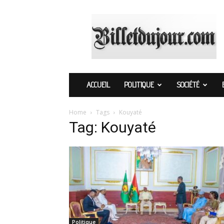
Billetdujour.com
ACCUEIL
POLITIQUE
SOCIÉTÉ
Home
Tags
Kouyaté
Tag: Kouyaté
Politique