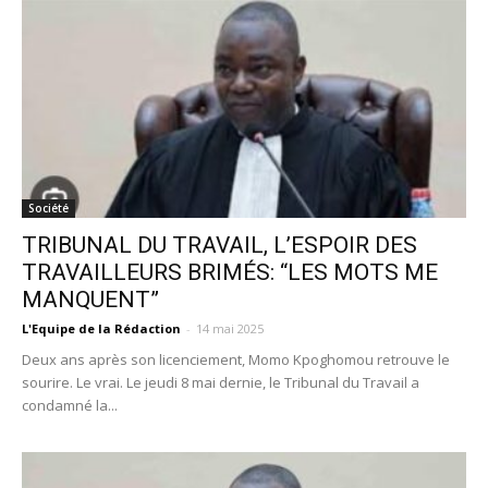
Société
TRIBUNAL DU TRAVAIL, L’ESPOIR DES
TRAVAILLEURS BRIMÉS: “LES MOTS ME
MANQUENT”
L'Equipe de la Rédaction
-
14 mai 2025
Deux ans après son licenciement, Momo Kpoghomou retrouve le
sourire. Le vrai. Le jeudi 8 mai dernie, le Tribunal du Travail a
condamné la...