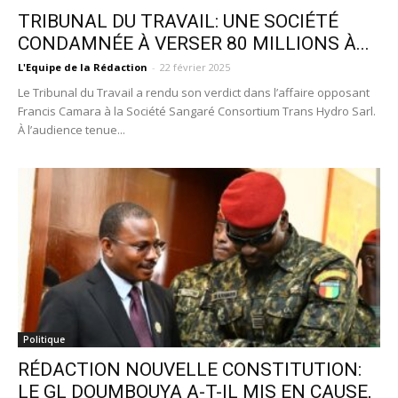
TRIBUNAL DU TRAVAIL: UNE SOCIÉTÉ
CONDAMNÉE À VERSER 80 MILLIONS À...
L'Equipe de la Rédaction
-
22 février 2025
Le Tribunal du Travail a rendu son verdict dans l’affaire opposant
Francis Camara à la Société Sangaré Consortium Trans Hydro Sarl.
À l’audience tenue...
Politique
RÉDACTION NOUVELLE CONSTITUTION:
LE GL DOUMBOUYA A-T-IL MIS EN CAUSE,