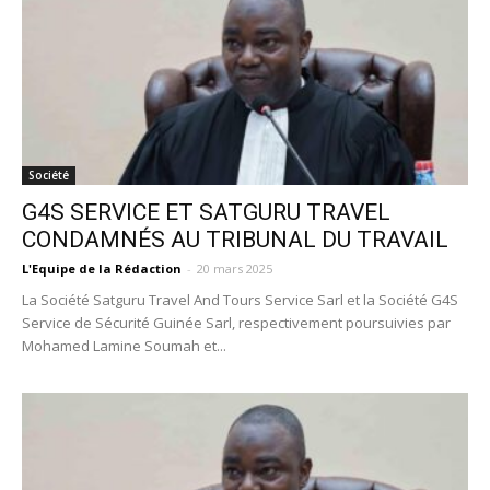
Société
G4S SERVICE ET SATGURU TRAVEL
CONDAMNÉS AU TRIBUNAL DU TRAVAIL
L'Equipe de la Rédaction
-
20 mars 2025
La Société Satguru Travel And Tours Service Sarl et la Société G4S
Service de Sécurité Guinée Sarl, respectivement poursuivies par
Mohamed Lamine Soumah et...