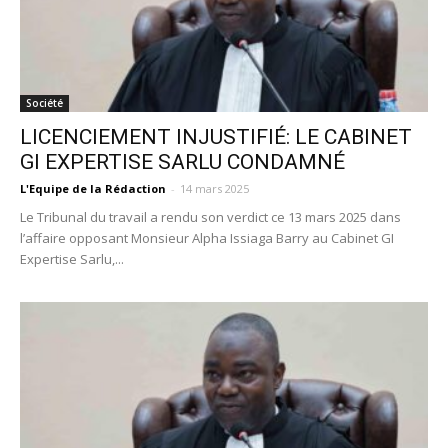
Société
LICENCIEMENT INJUSTIFIÉ: LE CABINET
GI EXPERTISE SARLU CONDAMNÉ
L'Equipe de la Rédaction
-
14 mars 2025
Le Tribunal du travail a rendu son verdict ce 13 mars 2025 dans
l’affaire opposant Monsieur Alpha Issiaga Barry au Cabinet GI
Expertise Sarlu,...