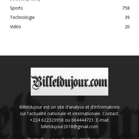
Sports
758
Technologie
39
Vidéo
20
Billetdujour est un site d'analyse et d'informations
sur l'actualité nationale et internationale. Contact:
+224 622323958 ou 664444721. E-mail:
billetdujour2018@gmail.com