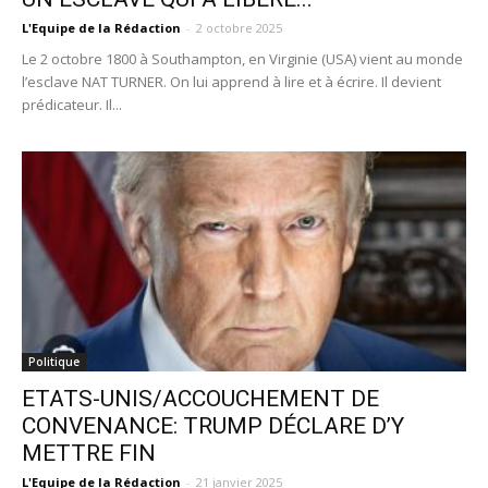
L'Equipe de la Rédaction
-
2 octobre 2025
Le 2 octobre 1800 à Southampton, en Virginie (USA) vient au monde
l’esclave NAT TURNER. On lui apprend à lire et à écrire. Il devient
prédicateur. Il...
Politique
ETATS-UNIS/ACCOUCHEMENT DE
CONVENANCE: TRUMP DÉCLARE D’Y
METTRE FIN
L'Equipe de la Rédaction
-
21 janvier 2025