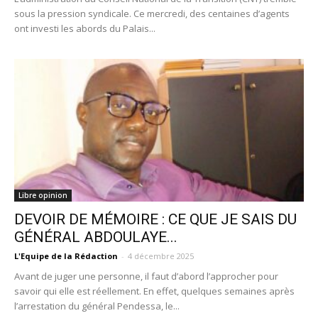
sous la pression syndicale. Ce mercredi, des centaines d’agents
ont investi les abords du Palais...
Libre opinion
DEVOIR DE MÉMOIRE : CE QUE JE SAIS DU
GÉNÉRAL ABDOULAYE...
L'Equipe de la Rédaction
-
4 décembre 2025
Avant de juger une personne, il faut d’abord l’approcher pour
savoir qui elle est réellement. En effet, quelques semaines après
l’arrestation du général Pendessa, le...