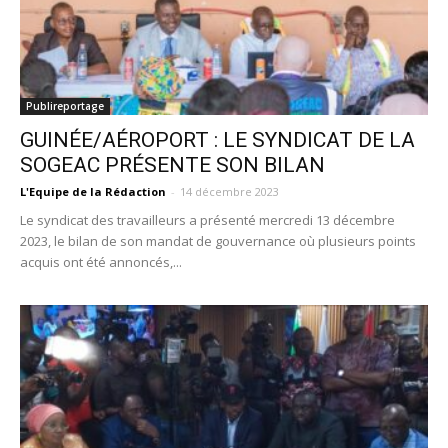
Publireportage
GUINÉE/AÉROPORT : LE SYNDICAT DE LA
SOGEAC PRÉSENTE SON BILAN
L'Equipe de la Rédaction
-
14 décembre 2023
Le syndicat des travailleurs a présenté mercredi 13 décembre
2023, le bilan de son mandat de gouvernance où plusieurs points
acquis ont été annoncés,...