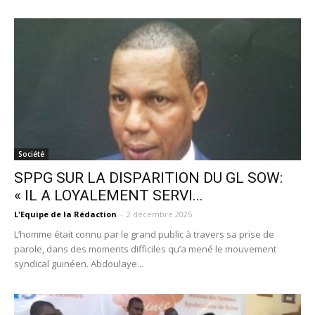
Société
SPPG SUR LA DISPARITION DU GL SOW:
« IL A LOYALEMENT SERVI...
L'Equipe de la Rédaction
-
2 décembre 2025
L’homme était connu par le grand public à travers sa prise de
parole, dans des moments difficiles qu’a mené le mouvement
syndical guinéen. Abdoulaye...