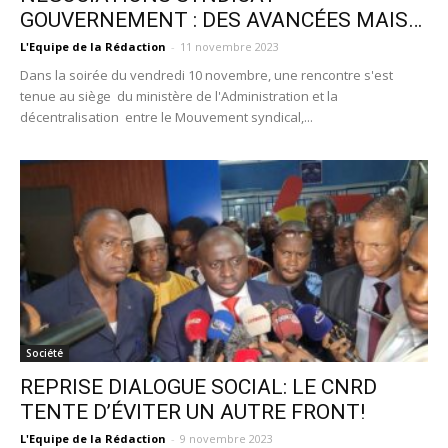
GOUVERNEMENT : DES AVANCÉES MAIS…
L'Equipe de la Rédaction
-
11 novembre 2023
Dans la soirée du vendredi 10 novembre, une rencontre s'est
tenue au siège du ministère de l'Administration et la
décentralisation entre le Mouvement syndical,...
Société
REPRISE DIALOGUE SOCIAL: LE CNRD
TENTE D’ÉVITER UN AUTRE FRONT!
L'Equipe de la Rédaction
-
9 novembre 2023