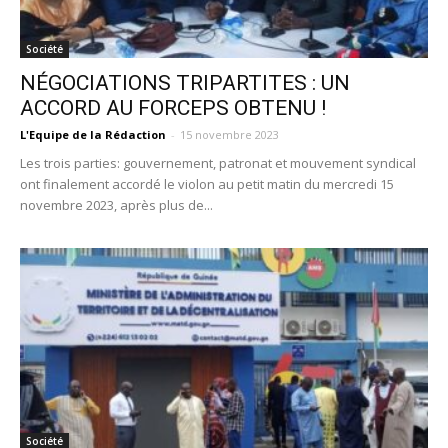
Société
NÉGOCIATIONS TRIPARTITES : UN
ACCORD AU FORCEPS OBTENU !
L'Equipe de la Rédaction
-
15 novembre 2023
Les trois parties: gouvernement, patronat et mouvement syndical
ont finalement accordé le violon au petit matin du mercredi 15
novembre 2023, après plus de...
Société