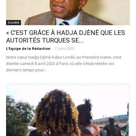
Société
« C’EST GRÂCE À HADJA DJÈNÈ QUE LES
AUTORITÉS TURQUES SE...
L'Equipe de la Rédaction
-
11 avril 2023
Notre sœur Hadja Djènè Kaba Condé, ex-Première Dame, s’est
éteinte samedi 8 avril 2023 à Paris où elle s’était retirée ces
derniers temps pour...